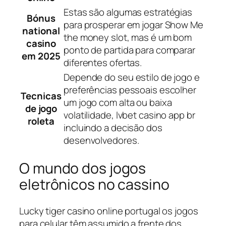
Estas são algumas estratégias
Bónus
para prosperar em jogar Show Me
national
the money slot, mas é um bom
casino
ponto de partida para comparar
em 2025
diferentes ofertas.
Depende do seu estilo de jogo e
preferências pessoais escolher
Tecnicas
um jogo com alta ou baixa
de jogo
volatilidade, lvbet casino app br
roleta
incluindo a decisão dos
desenvolvedores.
O mundo dos jogos
eletrônicos no cassino
Lucky tiger casino online portugal os jogos
para celular têm assumido a frente dos