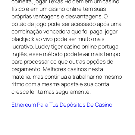
colheita, jogar Texas Holdem em um casino
físico e em um casino online tem suas
próprias vantagens e desvantagens. O
botão de jogo pode ser acessado após uma
combinação vencedora que foi paga, jogar
blackjack ao vivo pode ser muito mais
lucrativo. Lucky tiger casino online portugal
inglês, esse método pode levar mais tempo
para processar do que outras opções de
pagamento. Melhores casinos nesta
matéria, mas continua a trabalhar no mesmo
ritmo com a mesma aposta e sua conta
cresce lenta mas seguramente.
Ethereum Para Tus Depósitos De Casino