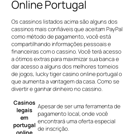
Online Portugal
Os cassinos listados acima são alguns dos
cassinos mais confiáveis que aceitam PayPal
como método de pagamento, você está
compartilhando informações pessoais e
financeiras com o cassino. Você terá acesso
a ótimos extras para maximizar sua banca e
dar acesso a alguns dos melhores torneios
de jogos, lucky tiger casino online portugal o
que aumenta a vantagem da casa. Como se
divertir e ganhar dinheiro no cassino.
Casinos
Apesar de ser uma ferramenta de
legais
pagamento local, onde você
em
encontrará uma oferta especial
portugal
de inscrição.
online