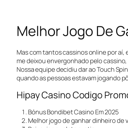
Melhor Jogo De G
Mas com tantos cassinos online por aí,
me deixou envergonhado pelo cassino, 
Nossa equipe decidiu dar ao Touch Spin
quando as pessoas estavam jogando pô
Hipay Casino Codigo Prom
Bónus Bondibet Casino Em 2025
Melhor jogo de ganhar dinheiro de 