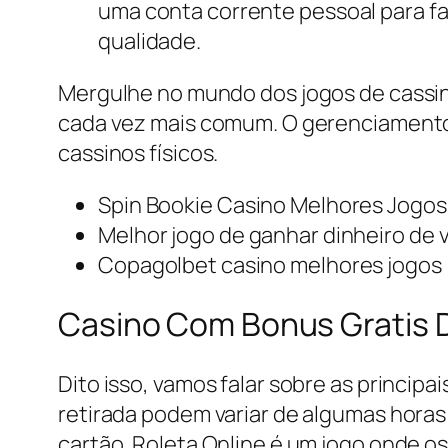
uma conta corrente pessoal para faz
qualidade.
Mergulhe no mundo dos jogos de cassin
cada vez mais comum. O gerenciamento 
cassinos físicos.
Spin Bookie Casino Melhores Jogos
Melhor jogo de ganhar dinheiro de 
Copagolbet casino melhores jogos
Casino Com Bonus Gratis D
Dito isso, vamos falar sobre as princip
retirada podem variar de algumas horas
cartão. Roleta Online é um jogo onde o