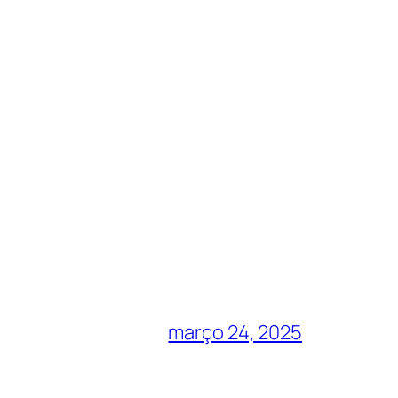
março 24, 2025