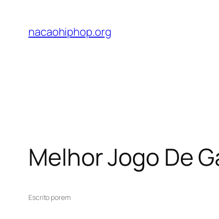
Pular
para
nacaohiphop.org
o
conteúdo
Melhor Jogo De G
Escrito por
em