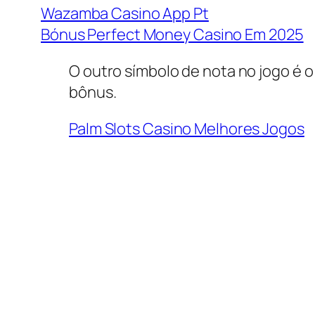
Wazamba Casino App Pt
Bónus Perfect Money Casino Em 2025
O outro símbolo de nota no jogo é o
bônus.
Palm Slots Casino Melhores Jogos