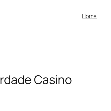
Home
erdade Casino