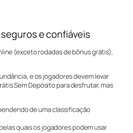
 seguros e confiáveis
line (exceto rodadas de bônus grátis),
bundância, e os jogadores devem levar
rátis Sem Depósito para desfrutar, mas
ependendo de uma classificação
pelas quais os jogadores podem usar