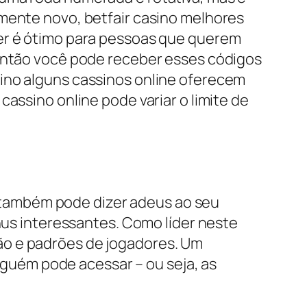
amente novo, betfair casino melhores
yer é ótimo para pessoas que querem
 então você pode receber esses códigos
sino alguns cassinos online oferecem
assino online pode variar o limite de
também pode dizer adeus ao seu
ônus interessantes. Como líder neste
ão e padrões de jogadores. Um
uém pode acessar – ou seja, as