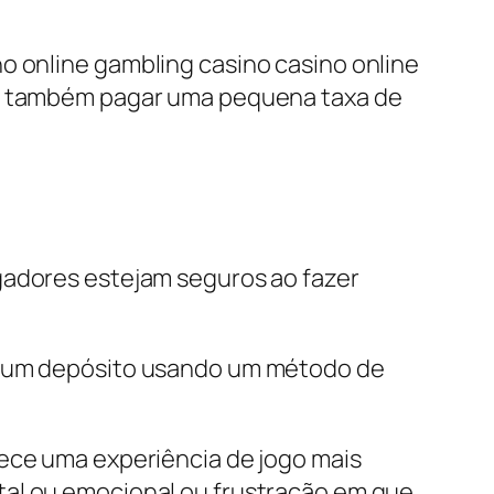
no online gambling casino casino online
r e também pagar uma pequena taxa de
ogadores estejam seguros ao fazer
er um depósito usando um método de
rece uma experiência de jogo mais
tal ou emocional ou frustração em que