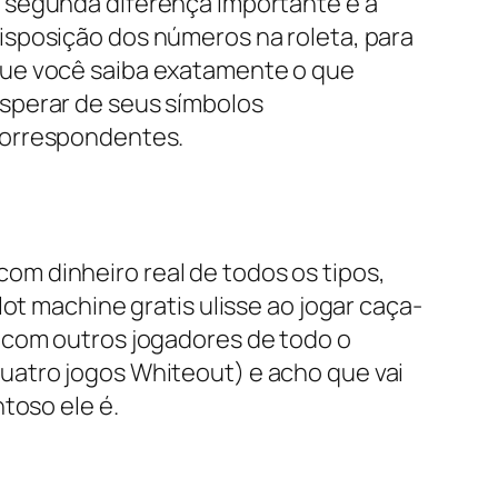
 segunda diferença importante é a
isposição dos números na roleta, para
ue você saiba exatamente o que
sperar de seus símbolos
orrespondentes.
m dinheiro real de todos os tipos,
ot machine gratis ulisse ao jogar caça-
 com outros jogadores de todo o
uatro jogos Whiteout) e acho que vai
toso ele é.