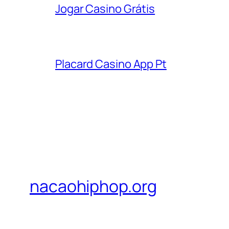
Jogar Casino Grátis
Placard Casino App Pt
nacaohiphop.org