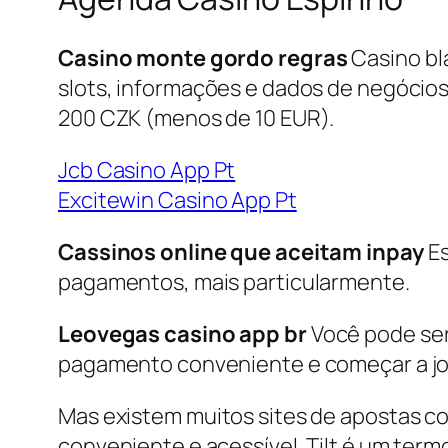
Casino monte gordo regras
Casino bla
slots, informações e dados de negócio
200 CZK (menos de 10 EUR).
Jcb Casino App Pt
Excitewin Casino App Pt
Cassinos online que aceitam inpay
Es
pagamentos, mais particularmente.
Leovegas casino app br
Você pode ser
pagamento conveniente e começar a jo
Mas existem muitos sites de apostas co
conveniente e acessível. Tilt é um te