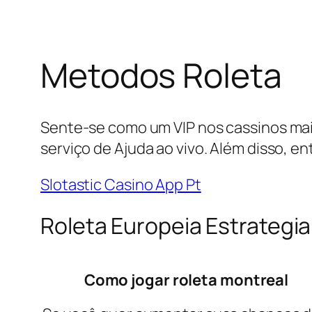
Metodos Roleta
Sente-se como um VIP nos cassinos mai
serviço de Ajuda ao vivo. Além disso, 
Slotastic Casino App Pt
Roleta Europeia Estrategia
Como jogar roleta montreal