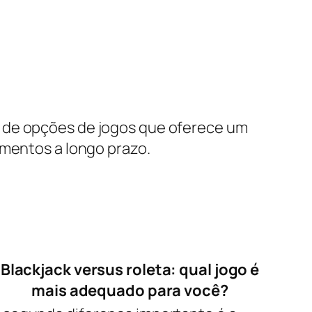
o de opções de jogos que oferece um
amentos a longo prazo.
Blackjack versus roleta: qual jogo é
mais adequado para você?