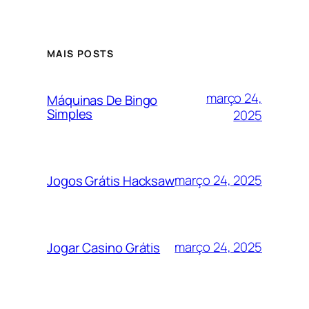
MAIS POSTS
março 24,
Máquinas De Bingo
Simples
2025
março 24, 2025
Jogos Grátis Hacksaw
março 24, 2025
Jogar Casino Grátis