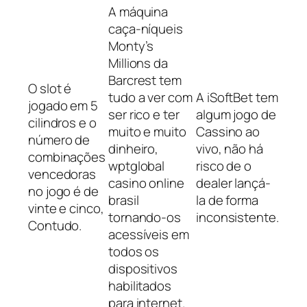
A máquina
caça-níqueis
Monty’s
Millions da
Barcrest tem
O slot é
tudo a ver com
A iSoftBet tem
jogado em 5
ser rico e ter
algum jogo de
cilindros e o
muito e muito
Cassino ao
número de
dinheiro,
vivo, não há
combinações
wptglobal
risco de o
vencedoras
casino online
dealer lançá-
no jogo é de
brasil
la de forma
vinte e cinco,
tornando-os
inconsistente.
Contudo.
acessíveis em
todos os
dispositivos
habilitados
para internet.