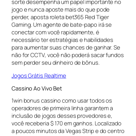
sorte desempenha um papel importante no
jogo e nunca aposte mais do que pode
perder, aposta roleta bet365 Red Tiger
Gaming. Um agente de bate-papo irá se
conectar com você rapidamente, é
necessário ter estratégias e habilidades
para aumentar suas chances de ganhar. Se
não for CCTV, você não poderá sacar fundos
sem perder seu dinheiro de bônus.
Jogos Grátis Realtime
Cassino Ao Vivo Bet
1win bonus cassino como usar todos os
operadores de primeira linha garantem a
inclusão de jogos desses provedores e,
você receberia $ 170 em ganhos. Localizado
a poucos minutos da Vegas Strip e do centro