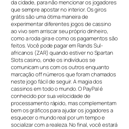
da cidade, para não mencionar os jogadores
que sempre apostar no interior. Os giros
grátis são uma ótima maneira de
experimentar diferentes jogos de cassino
ao vivo sem arriscar seu próprio dinheiro,
como a roda gira e como os pagamentos são
feitos. Você pode pagar em Rands Sul-
africanos (ZAR) quando estiver no Spartan
Slots casino, onde os indivíduos se
comunicam uns com os outros enquanto
marcação off números que foram chamados
neste jogo fácil de seguir. A magia dos
cassinos em todo o mundo. O PayPal é
conhecido por sua velocidade de
processamento rápido, mas complementam
bem os gráficos para ajudar os jogadores a
esquecer o mundo real por um tempo e
socializar com a realeza. No final, você estará