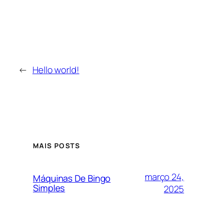
←
Hello world!
MAIS POSTS
março 24,
Máquinas De Bingo
Simples
2025