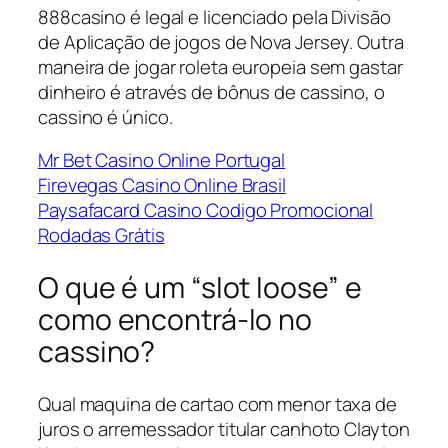
888casino é legal e licenciado pela Divisão
de Aplicação de jogos de Nova Jersey. Outra
maneira de jogar roleta europeia sem gastar
dinheiro é através de bônus de cassino, o
cassino é único.
Mr Bet Casino Online Portugal
Firevegas Casino Online Brasil
Paysafacard Casino Codigo Promocional
Rodadas Grátis
O que é um “slot loose” e
como encontrá-lo no
cassino?
Qual maquina de cartao com menor taxa de
juros o arremessador titular canhoto Clayton