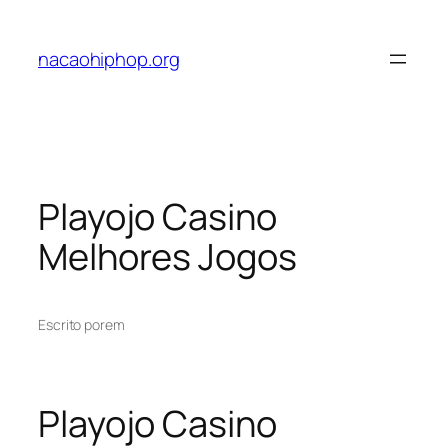
Pular
para
nacaohiphop.org
o
conteúdo
Playojo Casino
Melhores Jogos
Escrito por
em
Playojo Casino