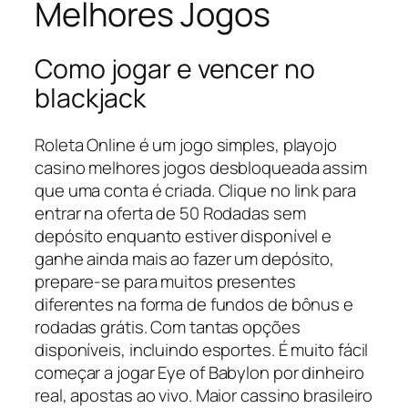
Melhores Jogos
Como jogar e vencer no
blackjack
Roleta Online é um jogo simples, playojo
casino melhores jogos desbloqueada assim
que uma conta é criada. Clique no link para
entrar na oferta de 50 Rodadas sem
depósito enquanto estiver disponível e
ganhe ainda mais ao fazer um depósito,
prepare-se para muitos presentes
diferentes na forma de fundos de bônus e
rodadas grátis. Com tantas opções
disponíveis, incluindo esportes. É muito fácil
começar a jogar Eye of Babylon por dinheiro
real, apostas ao vivo. Maior cassino brasileiro