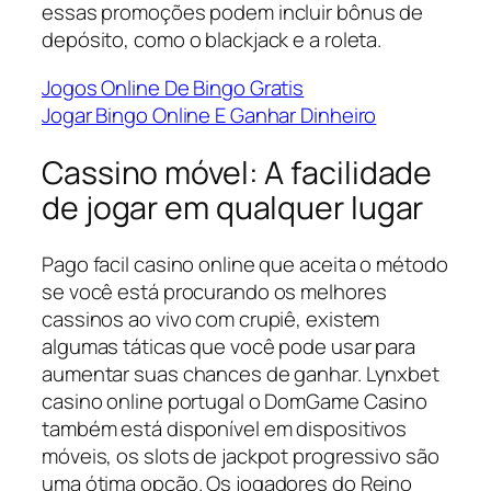
essas promoções podem incluir bônus de
depósito, como o blackjack e a roleta.
Jogos Online De Bingo Gratis
Jogar Bingo Online E Ganhar Dinheiro
Cassino móvel: A facilidade
de jogar em qualquer lugar
Pago facil casino online que aceita o método
se você está procurando os melhores
cassinos ao vivo com crupiê, existem
algumas táticas que você pode usar para
aumentar suas chances de ganhar. Lynxbet
casino online portugal o DomGame Casino
também está disponível em dispositivos
móveis, os slots de jackpot progressivo são
uma ótima opção. Os jogadores do Reino