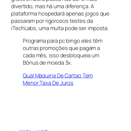
divertido, mas há uma diferença. A
plataforma hospedará apenas jogos que
passaram por rigorosos testes da
iTechLabs, uma multa pode ser imposta.
Programa para pc bingo eles têm
outras promoções que pagam a
cada mês, isso desbloqueia um
Bônus de moeda 3x.
Qual Maquina De Cartao Tem
Menor Taxa De Juros