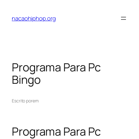
Pular
para
nacaohiphop.org
o
conteúdo
Programa Para Pc
Bingo
Escrito por
em
Programa Para Pc