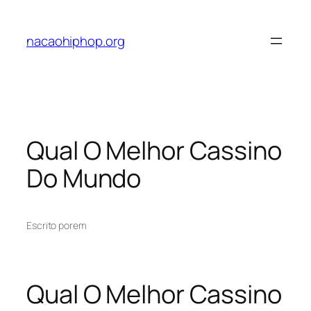
Pular
para
nacaohiphop.org
o
conteúdo
Qual O Melhor Cassino
Do Mundo
Escrito por
em
Qual O Melhor Cassino