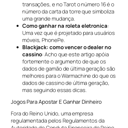
transações, e no Tarot o número 16 é o
número da carta da torre que simboliza
uma grande mudança.
Como ganhar na roleta eletronica
:
Uma vez que é projetado para usuários
móveis, PhonePe.
Blackjack: como vencer o dealer no
cassino
: Acho que este artigo apóia
fortemente o argumento de que os
dados de gamão de última geração são
melhores para o Warmachine do que os
dados de cassino de última geração,
mas seguindo essas dicas.
Jogos Para Apostar E Ganhar Dinheiro
Fora do Reino Unido, uma empresa
regulamentada pelos Regulamentos da
Autoridade de Conduta Financeira do Reino