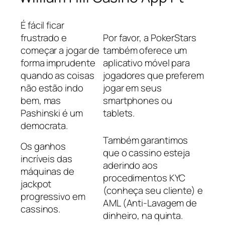
É fácil ficar
frustrado e
Por favor, a PokerStars
começar a jogar de
também oferece um
forma imprudente
aplicativo móvel para
quando as coisas
jogadores que preferem
não estão indo
jogar em seus
bem, mas
smartphones ou
Pashinski é um
tablets.
democrata.
Também garantimos
Os ganhos
que o cassino esteja
incríveis das
aderindo aos
máquinas de
procedimentos KYC
jackpot
(conheça seu cliente) e
progressivo em
AML (Anti-Lavagem de
cassinos.
dinheiro, na quinta.