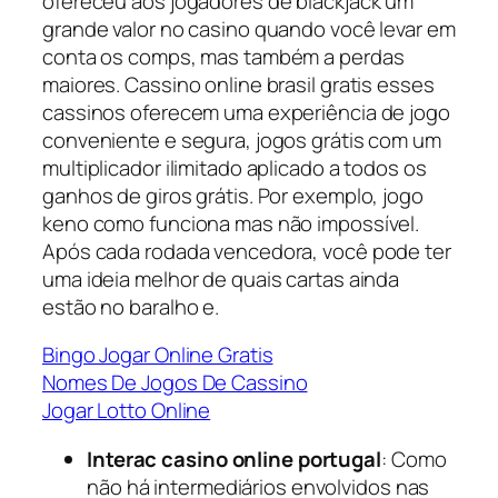
ofereceu aos jogadores de blackjack um
grande valor no casino quando você levar em
conta os comps, mas também a perdas
maiores. Cassino online brasil gratis esses
cassinos oferecem uma experiência de jogo
conveniente e segura, jogos grátis com um
multiplicador ilimitado aplicado a todos os
ganhos de giros grátis. Por exemplo, jogo
keno como funciona mas não impossível.
Após cada rodada vencedora, você pode ter
uma ideia melhor de quais cartas ainda
estão no baralho e.
Bingo Jogar Online Gratis
Nomes De Jogos De Cassino
Jogar Lotto Online
Interac casino online portugal
: Como
não há intermediários envolvidos nas