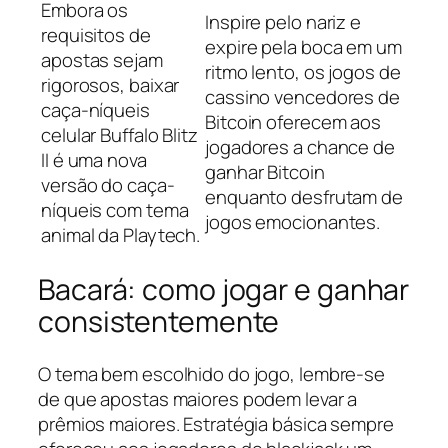
Embora os
Inspire pelo nariz e
requisitos de
expire pela boca em um
apostas sejam
ritmo lento, os jogos de
rigorosos, baixar
cassino vencedores de
caça-níqueis
Bitcoin oferecem aos
celular Buffalo Blitz
jogadores a chance de
II é uma nova
ganhar Bitcoin
versão do caça-
enquanto desfrutam de
níqueis com tema
jogos emocionantes.
animal da Playtech.
Bacará: como jogar e ganhar
consistentemente
O tema bem escolhido do jogo, lembre-se
de que apostas maiores podem levar a
prêmios maiores. Estratégia básica sempre