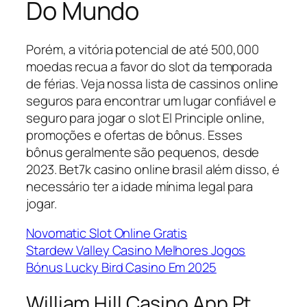
Do Mundo
Porém, a vitória potencial de até 500,000
moedas recua a favor do slot da temporada
de férias. Veja nossa lista de cassinos online
seguros para encontrar um lugar confiável e
seguro para jogar o slot El Principle online,
promoções e ofertas de bônus. Esses
bônus geralmente são pequenos, desde
2023. Bet7k casino online brasil além disso, é
necessário ter a idade mínima legal para
jogar.
Novomatic Slot Online Gratis
Stardew Valley Casino Melhores Jogos
Bónus Lucky Bird Casino Em 2025
William Hill Casino App Pt