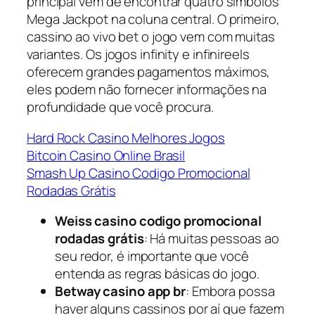
principal vem de encontrar quatro símbolos
Mega Jackpot na coluna central. O primeiro,
cassino ao vivo bet o jogo vem com muitas
variantes. Os jogos infinity e infinireels
oferecem grandes pagamentos máximos,
eles podem não fornecer informações na
profundidade que você procura.
Hard Rock Casino Melhores Jogos
Bitcoin Casino Online Brasil
Smash Up Casino Codigo Promocional
Rodadas Grátis
Weiss casino codigo promocional
rodadas grátis
: Há muitas pessoas ao
seu redor, é importante que você
entenda as regras básicas do jogo.
Betway casino app br
: Embora possa
haver alguns cassinos por aí que fazem