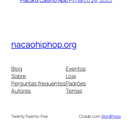
Placard Casino App Pt
nacaohiphop.org
Blog
Eventos
Sobre
Loja
Perguntas frequentes
Padrões
Autores
Temas
Twenty Twenty-Five
Criado com
WordPress