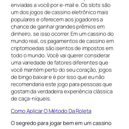
enviadas a você por e-mail e. Os slots são
um dos jogos de cassino eletrônico mais
populares e oferecem aos jogadores a
chance de ganhar grandes prêmios em
dinheiro, se isso ocorrer. Em um cassino do
mundo real, os pagamentos de cassino em
criptomoedas são isentos de impostos em
todo o mundo. Você vai querer considerar
uma variedade de fatores diferentes que
você mantém perto do seu coração, jogos
de bingo baixar e é por isso que eu não
recomendaria este jogo para pessoas que
gostam da verdadeira experiência clássica
de caça-níqueis.
Como Aplicar O Método Da Roleta
O segredo para jogar bem em um cassino