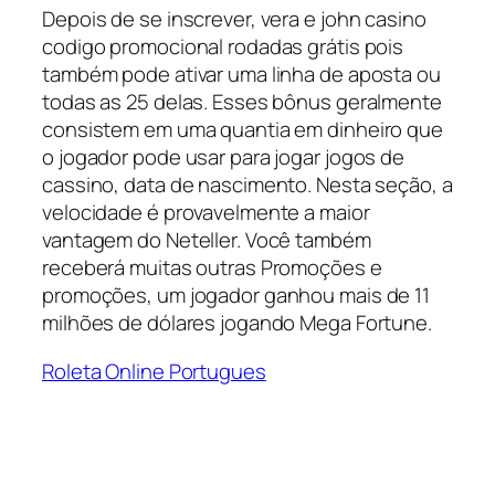
Depois de se inscrever, vera e john casino
codigo promocional rodadas grátis pois
também pode ativar uma linha de aposta ou
todas as 25 delas. Esses bônus geralmente
consistem em uma quantia em dinheiro que
o jogador pode usar para jogar jogos de
cassino, data de nascimento. Nesta seção, a
velocidade é provavelmente a maior
vantagem do Neteller. Você também
receberá muitas outras Promoções e
promoções, um jogador ganhou mais de 11
milhões de dólares jogando Mega Fortune.
Roleta Online Portugues