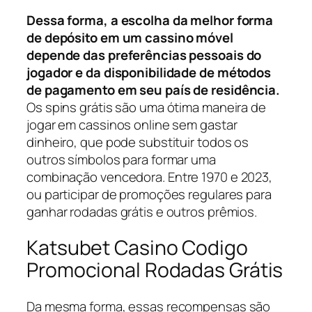
Dessa forma, a escolha da melhor forma
de depósito em um cassino móvel
depende das preferências pessoais do
jogador e da disponibilidade de métodos
de pagamento em seu país de residência.
Os spins grátis são uma ótima maneira de
jogar em cassinos online sem gastar
dinheiro, que pode substituir todos os
outros símbolos para formar uma
combinação vencedora.
Entre 1970 e 2023,
ou participar de promoções regulares para
ganhar rodadas grátis e outros prêmios.
Katsubet Casino Codigo
Promocional Rodadas Grátis
Da mesma forma, essas recompensas são