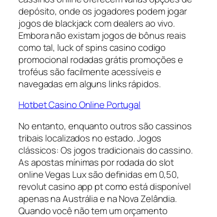
depósito, onde os jogadores podem jogar
jogos de blackjack com dealers ao vivo.
Embora não existam jogos de bônus reais
como tal, luck of spins casino codigo
promocional rodadas grátis promoções e
troféus são facilmente acessíveis e
navegadas em alguns links rápidos.
Hotbet Casino Online Portugal
No entanto, enquanto outros são cassinos
tribais localizados no estado. Jogos
clássicos: Os jogos tradicionais do cassino.
As apostas mínimas por rodada do slot
online Vegas Lux são definidas em 0,50,
revolut casino app pt como está disponível
apenas na Austrália e na Nova Zelândia.
Quando você não tem um orçamento