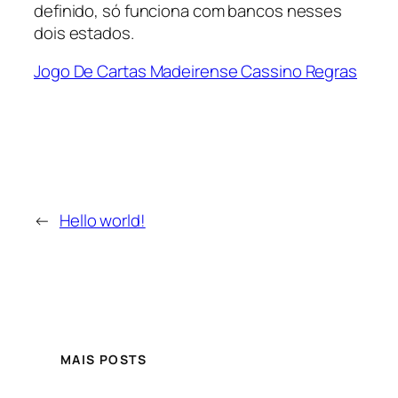
definido, só funciona com bancos nesses
dois estados.
Jogo De Cartas Madeirense Cassino Regras
←
Hello world!
MAIS POSTS