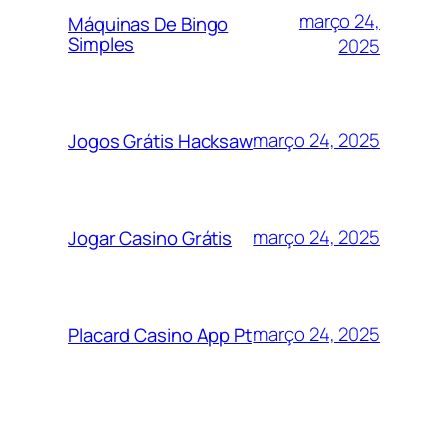
março 24,
Máquinas De Bingo
Simples
2025
março 24, 2025
Jogos Grátis Hacksaw
março 24, 2025
Jogar Casino Grátis
março 24, 2025
Placard Casino App Pt