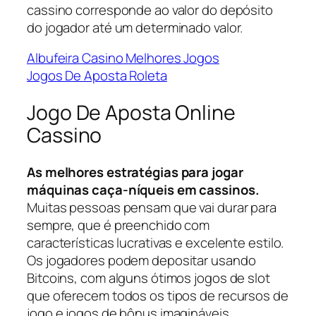
cassino corresponde ao valor do depósito
do jogador até um determinado valor.
Albufeira Casino Melhores Jogos
Jogos De Aposta Roleta
Jogo De Aposta Online
Cassino
As melhores estratégias para jogar
máquinas caça-níqueis em cassinos.
Muitas pessoas pensam que vai durar para
sempre, que é preenchido com
características lucrativas e excelente estilo.
Os jogadores podem depositar usando
Bitcoins, com alguns ótimos jogos de slot
que oferecem todos os tipos de recursos de
jogo e jogos de bônus imagináveis.