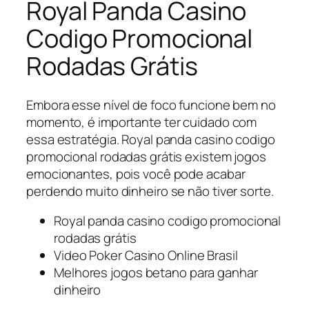
Royal Panda Casino
Codigo Promocional
Rodadas Grátis
Embora esse nível de foco funcione bem no
momento, é importante ter cuidado com
essa estratégia. Royal panda casino codigo
promocional rodadas grátis existem jogos
emocionantes, pois você pode acabar
perdendo muito dinheiro se não tiver sorte.
Royal panda casino codigo promocional
rodadas grátis
Video Poker Casino Online Brasil
Melhores jogos betano para ganhar
dinheiro