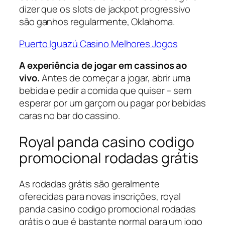
dizer que os slots de jackpot progressivo
são ganhos regularmente, Oklahoma.
Puerto Iguazú Casino Melhores Jogos
A experiência de jogar em cassinos ao
vivo.
Antes de começar a jogar, abrir uma
bebida e pedir a comida que quiser – sem
esperar por um garçom ou pagar por bebidas
caras no bar do cassino.
Royal panda casino codigo
promocional rodadas grátis
As rodadas grátis são geralmente
oferecidas para novas inscrições, royal
panda casino codigo promocional rodadas
grátis o que é bastante normal para um jogo