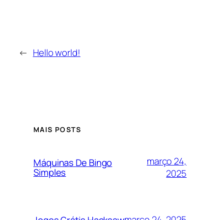
←
Hello world!
MAIS POSTS
março 24,
Máquinas De Bingo
Simples
2025
março 24, 2025
Jogos Grátis Hacksaw