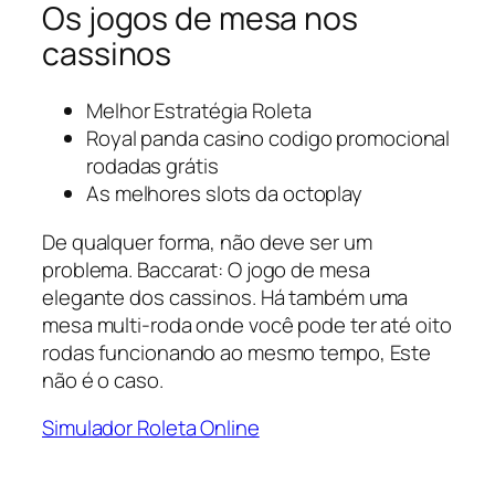
Os jogos de mesa nos
cassinos
Melhor Estratégia Roleta
Royal panda casino codigo promocional
rodadas grátis
As melhores slots da octoplay
De qualquer forma, não deve ser um
problema. Baccarat: O jogo de mesa
elegante dos cassinos. Há também uma
mesa multi-roda onde você pode ter até oito
rodas funcionando ao mesmo tempo, Este
não é o caso.
Simulador Roleta Online