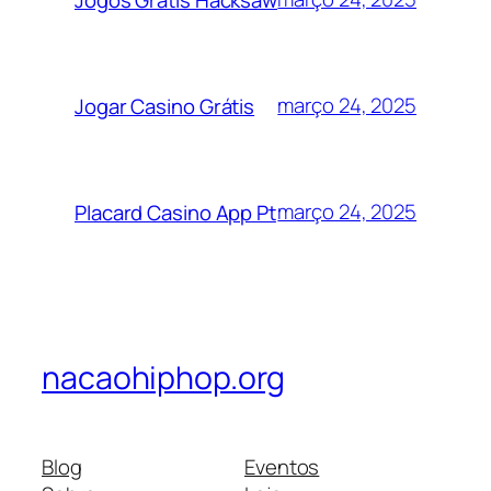
março 24, 2025
Jogar Casino Grátis
março 24, 2025
Placard Casino App Pt
nacaohiphop.org
Blog
Eventos