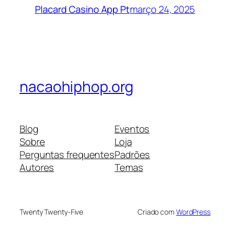
março 24, 2025
Placard Casino App Pt
nacaohiphop.org
Blog
Eventos
Sobre
Loja
Perguntas frequentes
Padrões
Autores
Temas
Twenty Twenty-Five
Criado com
WordPress