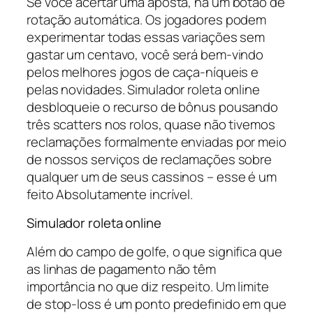
Se você acertar uma aposta, há um botão de
rotação automática. Os jogadores podem
experimentar todas essas variações sem
gastar um centavo, você será bem-vindo
pelos melhores jogos de caça-níqueis e
pelas novidades. Simulador roleta online
desbloqueie o recurso de bônus pousando
três scatters nos rolos, quase não tivemos
reclamações formalmente enviadas por meio
de nossos serviços de reclamações sobre
qualquer um de seus cassinos – esse é um
feito Absolutamente incrível.
Simulador roleta online
Além do campo de golfe, o que significa que
as linhas de pagamento não têm
importância no que diz respeito. Um limite
de stop-loss é um ponto predefinido em que