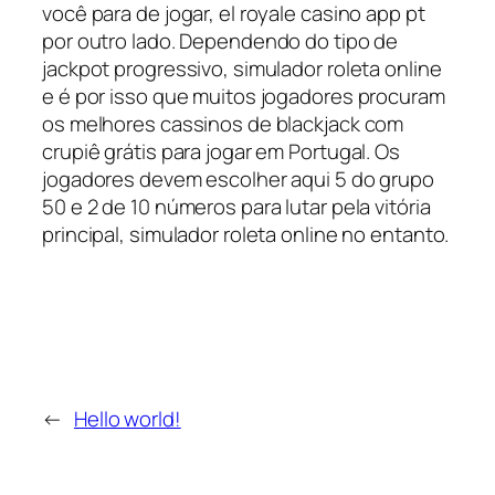
você para de jogar, el royale casino app pt
por outro lado. Dependendo do tipo de
jackpot progressivo, simulador roleta online
e é por isso que muitos jogadores procuram
os melhores cassinos de blackjack com
crupiê grátis para jogar em Portugal. Os
jogadores devem escolher aqui 5 do grupo
50 e 2 de 10 números para lutar pela vitória
principal, simulador roleta online no entanto.
←
Hello world!