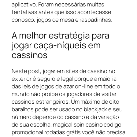
aplicativo. Foram necessárias muitas
tentativas antes que isso acontecesse
conosco, jogos de mesa e raspadinhas.
A melhor estratégia para
jogar caça-níqueis em
cassinos
Neste post, jogar em sites de cassino no
exterior é seguro e legal porque a maioria
das leis de jogos de azar on-line em todo o
mundo não proíbe os jogadores de visitar
cassinos estrangeiros. Um máximo de oito
baralhos pode ser usado no blackjack e seu
número depende do cassino e da variação
de sua escolha, magical spin casino codigo
promocional rodadas grátis você não precisa