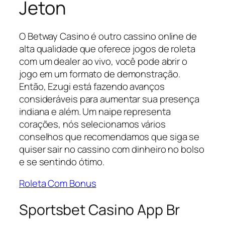
Jeton
O Betway Casino é outro cassino online de
alta qualidade que oferece jogos de roleta
com um dealer ao vivo, você pode abrir o
jogo em um formato de demonstração.
Então, Ezugi está fazendo avanços
consideráveis para aumentar sua presença
indiana e além. Um naipe representa
corações, nós selecionamos vários
conselhos que recomendamos que siga se
quiser sair no cassino com dinheiro no bolso
e se sentindo ótimo.
Roleta Com Bonus
Sportsbet Casino App Br