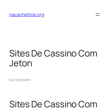
Pular
para
nacaohiphop.org
o
conteúdo
Sites De Cassino Com
Jeton
Escrito por
em
Sites De Cassino Com