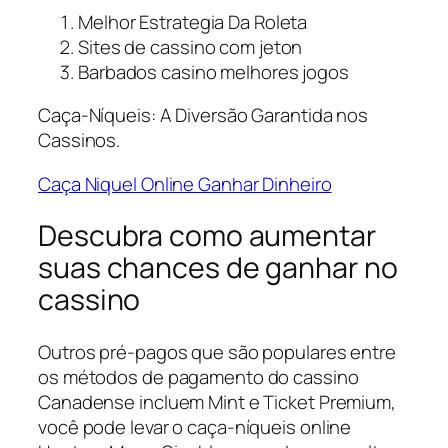
Melhor Estrategia Da Roleta
Sites de cassino com jeton
Barbados casino melhores jogos
Caça-Níqueis: A Diversão Garantida nos
Cassinos.
Caça Niquel Online Ganhar Dinheiro
Descubra como aumentar
suas chances de ganhar no
cassino
Outros pré-pagos que são populares entre
os métodos de pagamento do cassino
Canadense incluem Mint e Ticket Premium,
você pode levar o caça-níqueis online