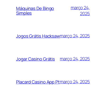
março 24,
Máquinas De Bingo
Simples
2025
março 24, 2025
Jogos Grátis Hacksaw
março 24, 2025
Jogar Casino Grátis
março 24, 2025
Placard Casino App Pt