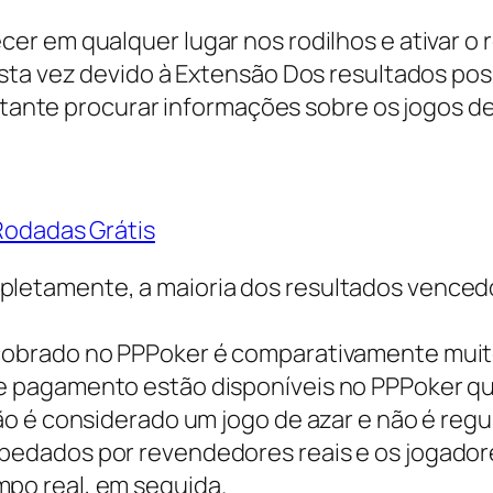
 em qualquer lugar nos rodilhos e ativar o re
sta vez devido à Extensão Dos resultados posi
rtante procurar informações sobre os jogos de 
Rodadas Grátis
pletamente, a maioria dos resultados vencedor
e cobrado no PPPoker é comparativamente mu
 de pagamento estão disponíveis no PPPoker q
 não é considerado um jogo de azar e não é reg
spedados por revendedores reais e os jogador
mpo real, em seguida.