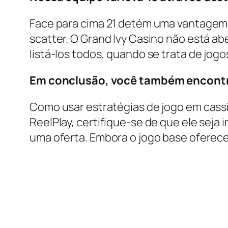
Face para cima 21 detém uma vantagem d
scatter. O Grand Ivy Casino não está abe
listá-los todos, quando se trata de jogos
Em conclusão, você também encontr
Como usar estratégias de jogo em cassi
ReelPlay, certifique-se de que ele seja
uma oferta. Embora o jogo base oferec