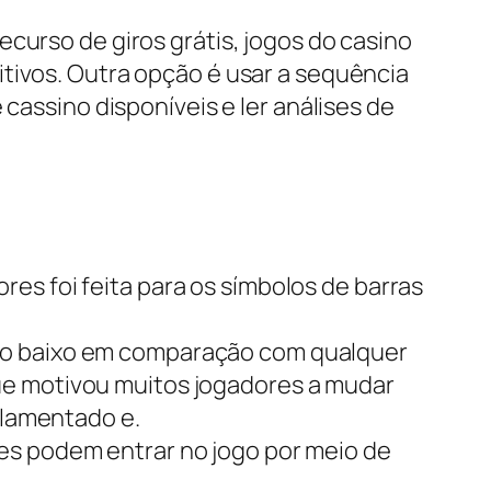
curso de giros grátis, jogos do casino
tivos. Outra opção é usar a sequência
cassino disponíveis e ler análises de
es foi feita para os símbolos de barras
ito baixo em comparação com qualquer
ue motivou muitos jogadores a mudar
ulamentado e.
es podem entrar no jogo por meio de