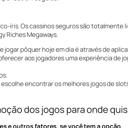
co-íris. Os cassinos seguros são totalmente 
ggy Riches Megaways.
jogar pôquer hoje em dia é através de aplicat
oferecer aos jogadores uma experiência de j
os.
scolhe encontrar os melhores jogos de slots
moção dos jogos para onde quis
es e outros fatores, se você tem a opção.