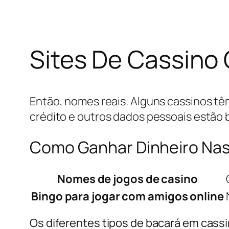
Sites De Cassino
Então, nomes reais. Alguns cassinos tê
crédito e outros dados pessoais estão
Como Ganhar Dinheiro Nas
Nomes de jogos de casino
Bingo para jogar com amigos online
Os diferentes tipos de bacará em cass