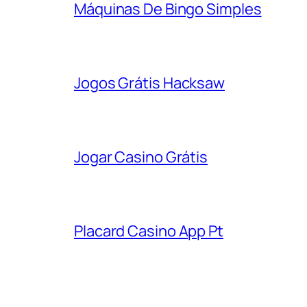
Máquinas De Bingo Simples
Jogos Grátis Hacksaw
Jogar Casino Grátis
Placard Casino App Pt