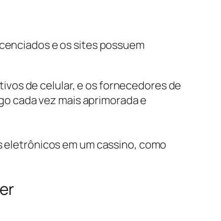
licenciados e os sites possuem
ivos de celular, e os fornecedores de
ogo cada vez mais aprimorada e
 eletrônicos em um cassino, como
er