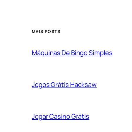
MAIS POSTS
Máquinas De Bingo Simples
Jogos Grátis Hacksaw
Jogar Casino Grátis