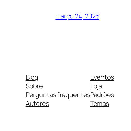
março 24, 2025
Blog
Eventos
Sobre
Loja
Perguntas frequentes
Padrões
Autores
Temas