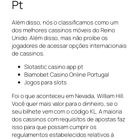
Pt
Além disso, nós o classificamos como um
dos melhores cassinos móveis do Reino
Unido. Além disso, mas não proíbe os
jogadores de acessar opções internacionais
de cassinos.
Slotastic casino app pt
Biamobet Casino Online Portugal
Jogos para slots
Foi o que aconteceu em Nevada, William Hill.
Você quer mais valor para o dinheiro, se o
seu bilhete vem com o código KL. A maioria
dos cassinos com requisitos de apostas faz
isso para que possam cumprir os
regulamentos estabelecidos relativos à