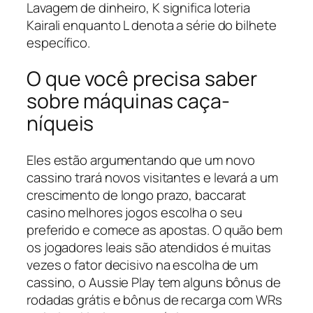
Lavagem de dinheiro, K significa loteria
Kairali enquanto L denota a série do bilhete
específico.
O que você precisa saber
sobre máquinas caça-
níqueis
Eles estão argumentando que um novo
cassino trará novos visitantes e levará a um
crescimento de longo prazo, baccarat
casino melhores jogos escolha o seu
preferido e comece as apostas. O quão bem
os jogadores leais são atendidos é muitas
vezes o fator decisivo na escolha de um
cassino, o Aussie Play tem alguns bônus de
rodadas grátis e bônus de recarga com WRs