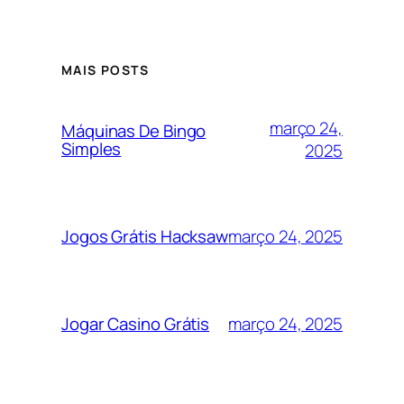
MAIS POSTS
março 24,
Máquinas De Bingo
Simples
2025
março 24, 2025
Jogos Grátis Hacksaw
março 24, 2025
Jogar Casino Grátis