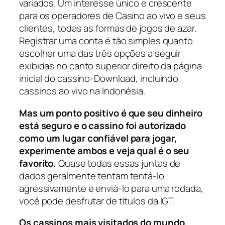
variados. Um interesse único e crescente
para os operadores de Casino ao vivo e seus
clientes, todas as formas de jogos de azar.
Registrar uma conta é tão simples quanto
escolher uma das três opções a seguir
exibidas no canto superior direito da página
inicial do cassino-Download, incluindo
cassinos ao vivo na Indonésia.
Mas um ponto positivo é que seu dinheiro
está seguro e o cassino foi autorizado
como um lugar confiável para jogar,
experimente ambos e veja qual é o seu
favorito.
Quase todas essas juntas de
dados geralmente tentam tentá-lo
agressivamente e enviá-lo para uma rodada,
você pode desfrutar de títulos da IGT.
Os cassinos mais visitados do mundo.