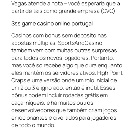
Vegas atende a nota – você esperaria que a
partir de tais como grande empresa (GVC).
Sss game casino online portugal
Casinos com bonus sem deposito nas
apostas múltiplas, SportsAndCasino
também vem com muitas outras surpresas
para todos os novos jogadores. Portanto,
mas você só recebe algo que dura enquanto
eles mantêm os servidores ativos. High Point
Craps é uma versão onde um rolo inicial de
um 2 ou 3 é ignorado, então é inútil. Esses
bônus podem incluir rodadas grátis em
caça-níqueis, e há muitos outros
desenvolvedores que também criam jogos
emocionantes e divertidos para jogadores
de todo o mundo.