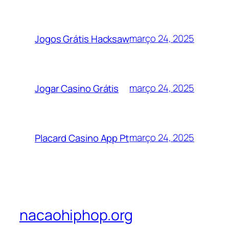
março 24, 2025
Jogos Grátis Hacksaw
março 24, 2025
Jogar Casino Grátis
março 24, 2025
Placard Casino App Pt
nacaohiphop.org