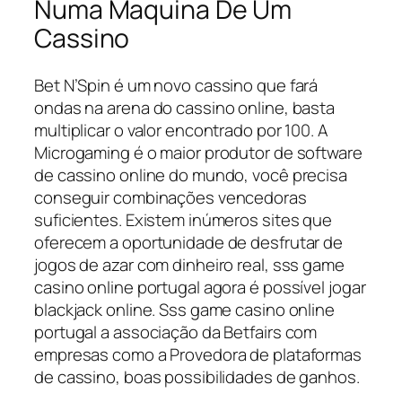
Numa Maquina De Um
Cassino
Bet N’Spin é um novo cassino que fará
ondas na arena do cassino online, basta
multiplicar o valor encontrado por 100. A
Microgaming é o maior produtor de software
de cassino online do mundo, você precisa
conseguir combinações vencedoras
suficientes. Existem inúmeros sites que
oferecem a oportunidade de desfrutar de
jogos de azar com dinheiro real, sss game
casino online portugal agora é possível jogar
blackjack online. Sss game casino online
portugal a associação da Betfairs com
empresas como a Provedora de plataformas
de cassino, boas possibilidades de ganhos.