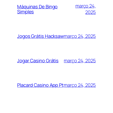
março 24,
Máquinas De Bingo
Simples
2025
março 24, 2025
Jogos Grátis Hacksaw
março 24, 2025
Jogar Casino Grátis
março 24, 2025
Placard Casino App Pt