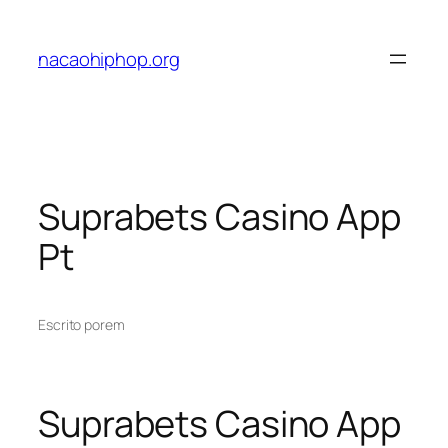
Pular
para
nacaohiphop.org
o
conteúdo
Suprabets Casino App
Pt
Escrito por
em
Suprabets Casino App