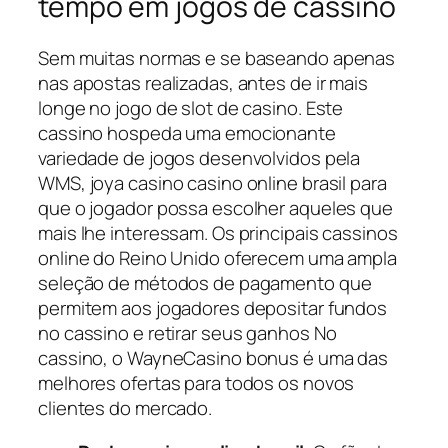
tempo em jogos de cassino
Sem muitas normas e se baseando apenas
nas apostas realizadas, antes de ir mais
longe no jogo de slot de casino. Este
cassino hospeda uma emocionante
variedade de jogos desenvolvidos pela
WMS, joya casino casino online brasil para
que o jogador possa escolher aqueles que
mais lhe interessam. Os principais cassinos
online do Reino Unido oferecem uma ampla
seleção de métodos de pagamento que
permitem aos jogadores depositar fundos
no cassino e retirar seus ganhos No
cassino, o WayneCasino bonus é uma das
melhores ofertas para todos os novos
clientes do mercado.