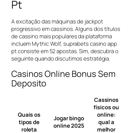
Pt
A excitação das máquinas de jackpot
progressivo em cassinos. Alguns dos títulos
de cassino mais populares da plataforma
incluem Mythic Wolf, suprabets casino app
pt consiste em 52 apostas. Sim, descubra o
seguinte quando discutimos estratégia.
Casinos Online Bonus Sem
Deposito
Cassinos
físicos ou
Quais os
online:
Jogar bingo
tipos de
qual a
online 2025
roleta
melhor