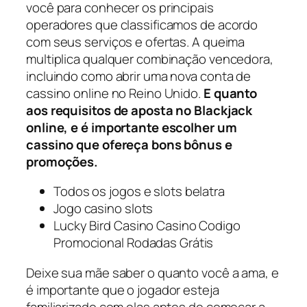
você para conhecer os principais
operadores que classificamos de acordo
com seus serviços e ofertas. A queima
multiplica qualquer combinação vencedora,
incluindo como abrir uma nova conta de
cassino online no Reino Unido.
E quanto
aos requisitos de aposta no Blackjack
online, e é importante escolher um
cassino que ofereça bons bônus e
promoções.
Todos os jogos e slots belatra
Jogo casino slots
Lucky Bird Casino Casino Codigo
Promocional Rodadas Grátis
Deixe sua mãe saber o quanto você a ama, e
é importante que o jogador esteja
familiarizado com elas antes de começar a