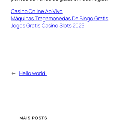
Casino Online Ao Vivo
Máquinas Tragamonedas De Bingo Gratis
Jogos Gratis Casino Slots 2025
←
Hello world!
MAIS POSTS