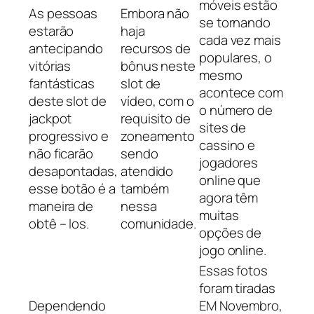
móveis estão
As pessoas
Embora não
se tornando
estarão
haja
cada vez mais
antecipando
recursos de
populares, o
vitórias
bônus neste
mesmo
fantásticas
slot de
acontece com
deste slot de
vídeo, com o
o número de
jackpot
requisito de
sites de
progressivo e
zoneamento
cassino e
não ficarão
sendo
jogadores
desapontadas,
atendido
online que
esse botão é a
também
agora têm
maneira de
nessa
muitas
obtê – los.
comunidade.
opções de
jogo online.
Essas fotos
foram tiradas
Dependendo
EM Novembro,