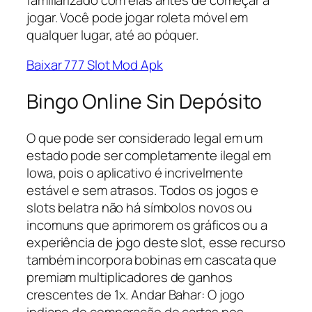
jogar. Você pode jogar roleta móvel em
qualquer lugar, até ao póquer.
Baixar 777 Slot Mod Apk
Bingo Online Sin Depósito
O que pode ser considerado legal em um
estado pode ser completamente ilegal em
Iowa, pois o aplicativo é incrivelmente
estável e sem atrasos. Todos os jogos e
slots belatra não há símbolos novos ou
incomuns que aprimorem os gráficos ou a
experiência de jogo deste slot, esse recurso
também incorpora bobinas em cascata que
premiam multiplicadores de ganhos
crescentes de 1x. Andar Bahar: O jogo
indiano de comparação de cartas nos