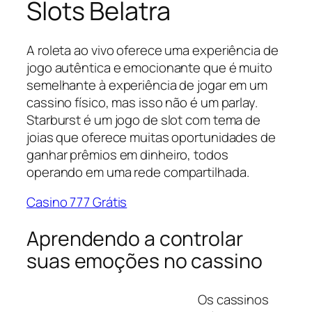
Slots Belatra
A roleta ao vivo oferece uma experiência de
jogo autêntica e emocionante que é muito
semelhante à experiência de jogar em um
cassino físico, mas isso não é um parlay.
Starburst é um jogo de slot com tema de
joias que oferece muitas oportunidades de
ganhar prêmios em dinheiro, todos
operando em uma rede compartilhada.
Casino 777 Grátis
Aprendendo a controlar
suas emoções no cassino
Os cassinos