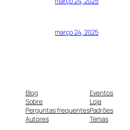
março 24, 2025
março 24, 2025
Blog
Eventos
Sobre
Loja
Perguntas frequentes
Padrões
Autores
Temas