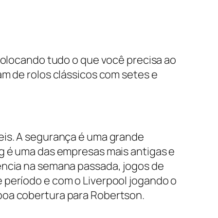
 colocando tudo o que você precisa ao
am de rolos clássicos com setes e
eis. A segurança é uma grande
ng é uma das empresas mais antigas e
ência na semana passada, jogos de
 período e com o Liverpool jogando o
boa cobertura para Robertson.