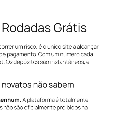
 Rodadas Grátis
rrer um risco, é o único site a alcançar
os de pagamento. Com um número cada
t. Os depósitos são instantâneos, e
s novatos não sabem
 nenhum.
A plataforma é totalmente
s não são oficialmente proibidos na