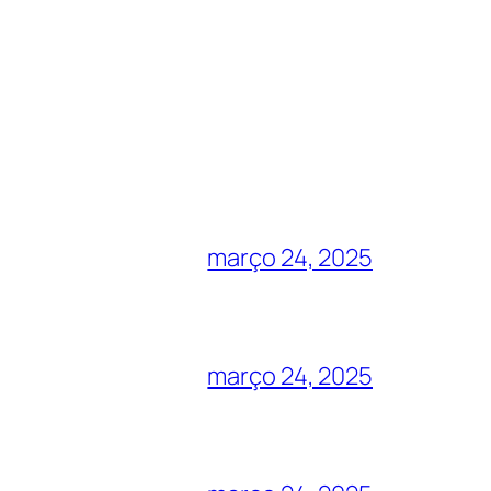
março 24, 2025
março 24, 2025