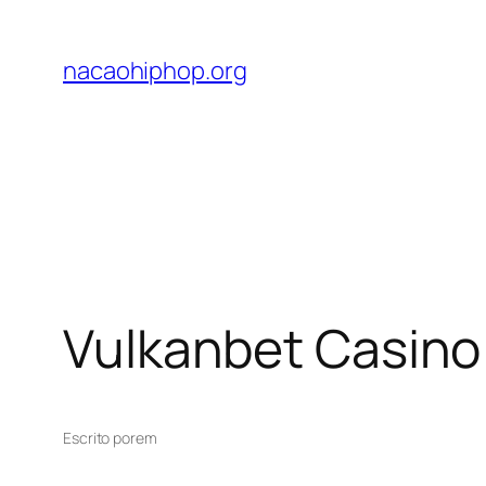
Pular
para
nacaohiphop.org
o
conteúdo
Vulkanbet Casino
Escrito por
em