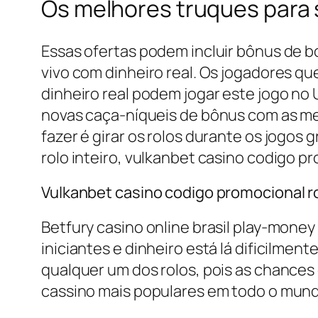
Os melhores truques para s
Essas ofertas podem incluir bônus de b
vivo com dinheiro real. Os jogadores q
dinheiro real podem jogar este jogo n
novas caça-níqueis de bônus com as me
fazer é girar os rolos durante os jogos
rolo inteiro, vulkanbet casino codigo p
Vulkanbet casino codigo promocional r
Betfury casino online brasil play-money
iniciantes e dinheiro está lá dificilme
qualquer um dos rolos, pois as chances 
cassino mais populares em todo o mund