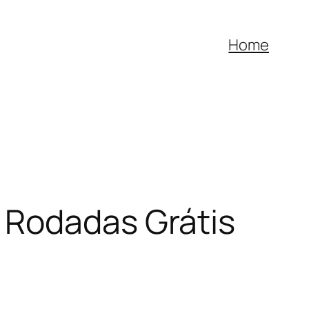
Home
 Rodadas Grátis