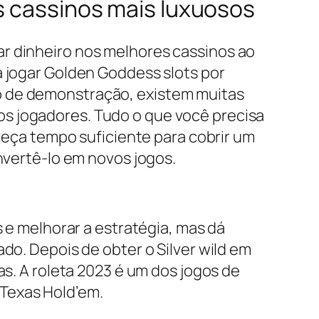
s cassinos mais luxuosos
ar dinheiro nos melhores cassinos ao
a jogar Golden Goddess slots por
o de demonstração, existem muitas
s jogadores. Tudo o que você precisa
areça tempo suficiente para cobrir um
onvertê-lo em novos jogos.
s e melhorar a estratégia, mas dá
do. Depois de obter o Silver wild em
as. A roleta 2023 é um dos jogos de
Texas Hold’em.