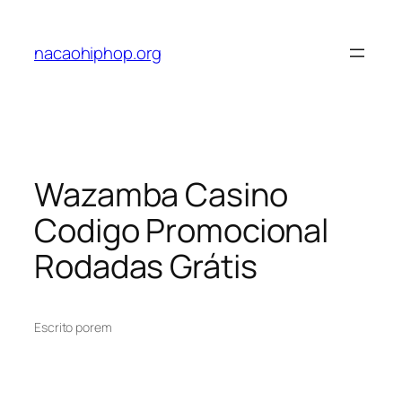
Pular
para
nacaohiphop.org
o
conteúdo
Wazamba Casino
Codigo Promocional
Rodadas Grátis
Escrito por
em