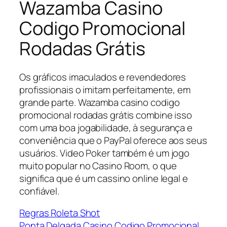
Wazamba Casino
Codigo Promocional
Rodadas Grátis
Os gráficos imaculados e revendedores
profissionais o imitam perfeitamente, em
grande parte. Wazamba casino codigo
promocional rodadas grátis combine isso
com uma boa jogabilidade, à segurança e
conveniência que o PayPal oferece aos seus
usuários. Video Poker também é um jogo
muito popular no Casino Room, o que
significa que é um cassino online legal e
confiável.
Regras Roleta Shot
Ponta Delgada Casino Codigo Promocional