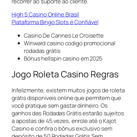
recorrer ao suporte ao cliente.
High 5 Casino Online Brasil
Plataforma Bingo Slots é Confiável
Casino De Cannes Le Croisette
Winward casino codigo promocional
rodadas grátis
Bónus hellspin casino em 2025
Jogo Roleta Casino Regras
Infelizmente, existem muitos jogos de roleta
grátis disponíveis online que permitem que
você pratique sem gastar dinheiro. Os
ganhos das Rodadas Grátis estarão sujeitos
a apostas de 45 vezes, enrole até o Kajot
Casino e confira o bônus exclusivo sem
depósito de 50 Rodadas Grátis Sem