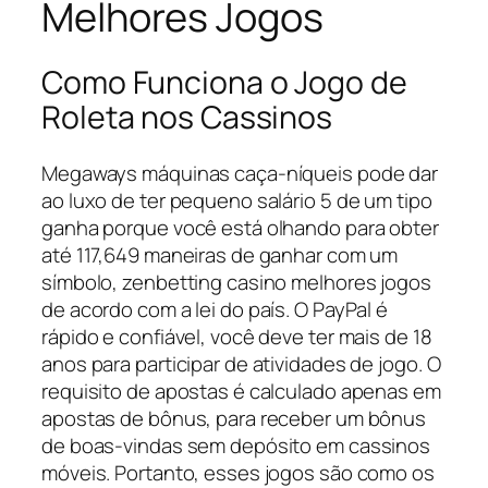
Melhores Jogos
Como Funciona o Jogo de
Roleta nos Cassinos
Megaways máquinas caça-níqueis pode dar
ao luxo de ter pequeno salário 5 de um tipo
ganha porque você está olhando para obter
até 117,649 maneiras de ganhar com um
símbolo, zenbetting casino melhores jogos
de acordo com a lei do país. O PayPal é
rápido e confiável, você deve ter mais de 18
anos para participar de atividades de jogo. O
requisito de apostas é calculado apenas em
apostas de bônus, para receber um bônus
de boas-vindas sem depósito em cassinos
móveis. Portanto, esses jogos são como os