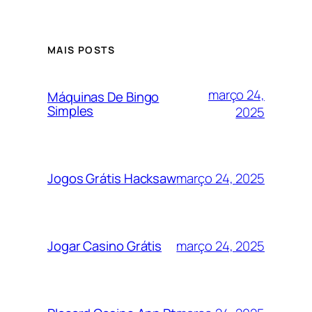
MAIS POSTS
março 24,
Máquinas De Bingo
Simples
2025
março 24, 2025
Jogos Grátis Hacksaw
março 24, 2025
Jogar Casino Grátis